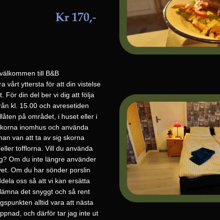
Kr 170,-
, välkommen till B&B 
vårt yttersta för att din vistelse 
. För din del ber vi dig att följa 
rån kl. 15.00 och avresetiden 
llåten på området, i huset eller i 
 skorna inomhus och använda 
r man van att ta av sig skorna 
eller tofflorna. Vill du använda 
g? Om du inte längre använder 
t. Om du har sönder porslin 
dela oss så att vi kan ersätta 
 lämna det snyggt och så rent 
spunkten alltid vara att nästa 
pnad, och därför tar jag inte ut 