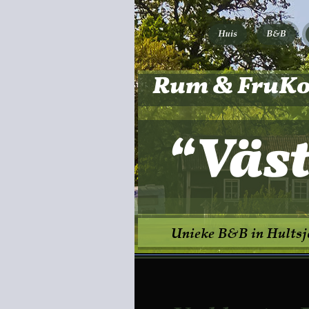
   Rum & FruKo
Unieke B&B in Hultsj