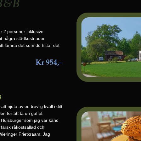
 B&B
ör 2 personer inklusive
 ut några städkostnader
t lämna det som du hittar det
Kr 954,-
g
t njuta av en trevlig kväll i ditt 
 för att ta en gaffel. 
d Huisburger som jag var känd 
färsk råkostsallad och 
ieringer Frietkraam. Jag 