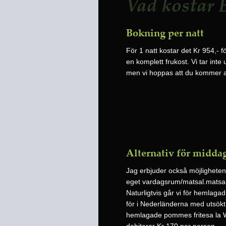
Vad kostar
Bokning per natt
För 1 natt kostar det Kr 954,- f
en komplett frukost. Vi tar inte
men vi hoppas att du kommer at
Alternativ för midda
Jag erbjuder också möjligheten at
eget vardagsrum/matsal.matsalen
Naturligtvis går vi för hemlaga
för i Nederländerna med utsökt 
hemlagade pommes fritesa la W
debiterar Kr 170 per person.