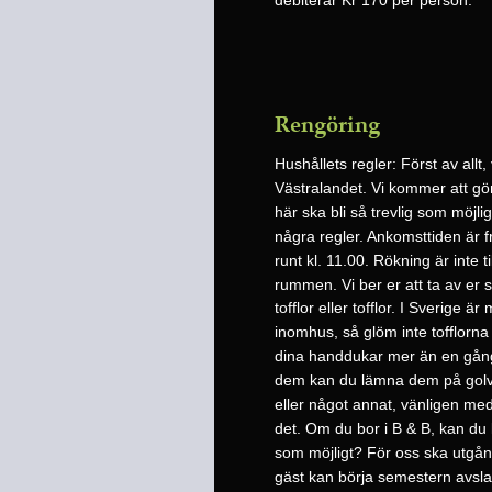
Rengöring
Hushållets regler: Först av allt
Västralandet. Vi kommer att göra 
här ska bli så trevlig som möjligt
några regler. Ankomsttiden är f
runt kl. 11.00. Rökning är inte ti
rummen. Vi ber er att ta av er
tofflor eller tofflor. I Sverige ä
inomhus, så glöm inte tofflorna 
dina handdukar mer än en gån
dem kan du lämna dem på golve
eller något annat, vänligen med
det. Om du bor i B & B, kan du
som möjligt? För oss ska utgång
gäst kan börja semestern avslap