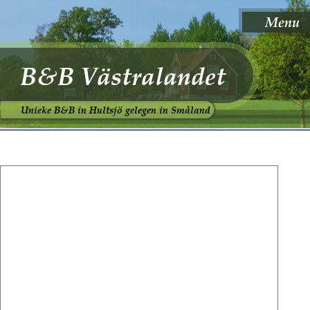
B&B Västralandet
Unieke B&B in Hultsjö gelegen in Småland