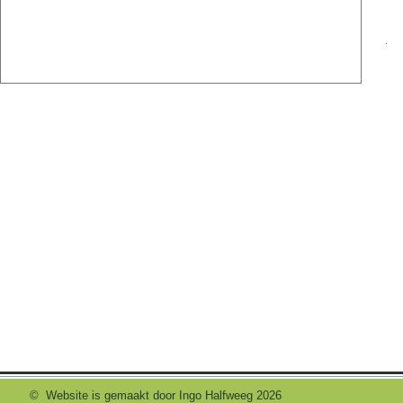
Book a Room
©  Website is gemaakt door Ingo Halfweeg 2026